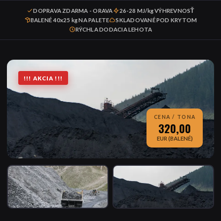
DOPRAVA ZDARMA - ORAVA
26-28 MJ/kg VÝHREVNOSŤ
BALENÉ 40x25 kg NA PALETE
SKLADOVANÉ POD KRYTOM
RÝCHLA DODACIA LEHOTA
!!! AKCIA !!!
CENA / TONA
320,00
EUR (BALENÉ)