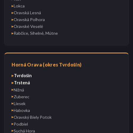
Lokca
▶
Oravská Lesná
▶
Oravská Polhora
▶
Oravské Veselé
▶
Rabčice, Sihelné, Mútne
▶
Horná Orava (okres Tvrdošín)
Tvrdošín
▶
Trstená
▶
Nižná
▶
Zuberec
▶
Liesek
▶
Habovka
▶
Oravský Biely Potok
▶
Podbiel
▶
Suchá Hora
▶