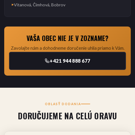
Vitanová, Čimhová, Bobrov
▶
VAŠA OBEC NIE JE V ZOZNAME?
Zavolajte nám a dohodneme doručenie uhlia priamo k Vám.
+421 944 888 677
OBLASŤ DODANIA
DORUČUJEME NA CELÚ ORAVU