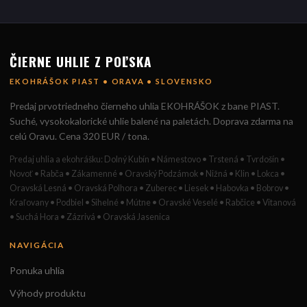
ČIERNE UHLIE Z POĽSKA
EKOHRÁŠOK PIAST • ORAVA • SLOVENSKO
Predaj prvotriedneho čierneho uhlia EKOHRÁŠOK z bane PIAST.
Suché, vysokokalorické uhlie balené na paletách. Doprava zdarma na
celú Oravu. Cena 320 EUR / tona.
Predaj uhlia a ekohrášku: Dolný Kubín • Námestovo • Trstená • Tvrdošín •
Novoť • Rabča • Zákamenné • Oravský Podzámok • Nižná • Klin • Lokca •
Oravská Lesná • Oravská Polhora • Zuberec • Liesek • Habovka • Bobrov •
Kraľovany • Podbiel • Sihelné • Mútne • Oravské Veselé • Rabčice • Vitanová
• Suchá Hora • Zázrivá • Oravská Jasenica
NAVIGÁCIA
Ponuka uhlia
Výhody produktu