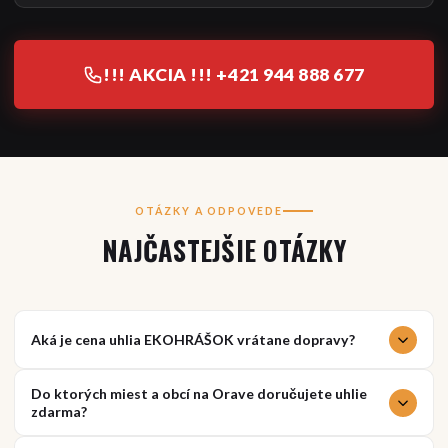
!!! AKCIA !!! +421 944 888 677
OTÁZKY A ODPOVEDE
NAJČASTEJŠIE OTÁZKY
Aká je cena uhlia EKOHRÁŠOK vrátane dopravy?
Cena čierneho uhlia EKOHRÁŠOK (PIAST) je 320,00 EUR za
Do ktorých miest a obcí na Orave doručujete uhlie
tonu (balené). Doprava na Oravu je úplne zdarma. V cene nie sú
zdarma?
žiadne skryté poplatky.
Doručujeme uhlie zdarma do celej Oravy: Dolný Kubín,