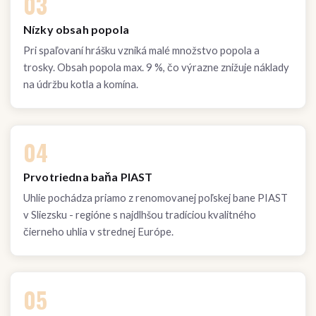
03
Nízky obsah popola
Pri spaľovaní hrášku vzniká malé množstvo popola a
trosky. Obsah popola max. 9 %, čo výrazne znižuje náklady
na údržbu kotla a komína.
04
Prvotriedna baňa PIAST
Uhlie pochádza priamo z renomovanej poľskej bane PIAST
v Sliezsku - regióne s najdlhšou tradíciou kvalitného
čierneho uhlia v strednej Európe.
05