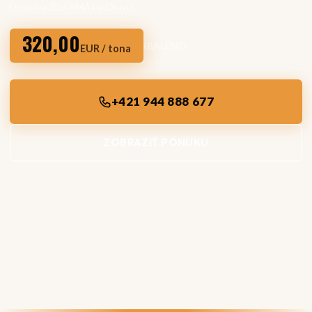
Doprava ZDARMA na Oravu
320,00
(BALENÉ)
EUR / tona
+421 944 888 677
ZOBRAZIŤ PONUKU