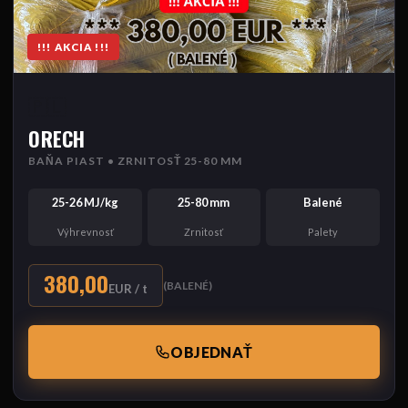
!!! AKCIA !!!
🇵🇱
ORECH
BAŇA PIAST • ZRNITOSŤ 25-80 MM
25-26 MJ/kg
25-80 mm
Balené
Výhrevnosť
Zrnitosť
Palety
380,00
(BALENÉ)
EUR / t
OBJEDNAŤ