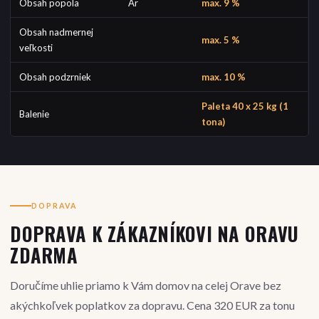
Obsah popola
Ar
max. 9 %
Obsah nadmernej
max. 5 %
veľkosti
Obsah podzrniek
max. 10 %
Paleta 40 x 25 kg (1
Balenie
tona)
DOPRAVA
DOPRAVA K ZÁKAZNÍKOVI NA ORAVU
ZDARMA
Doručíme uhlie priamo k Vám domov na celej Orave bez
akýchkoľvek poplatkov za dopravu. Cena 320 EUR za tonu