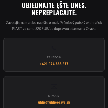
OBJEDNAJTE EŠTE DNES.
NEPREPLÁCAJTE.
Zavolajte nám alebo napíšte e-mail. Prémiový poľský ekohrášok
PIAST za cenu 320 EUR/t s dopravou zdarma na Oravu.
📞
TELEFÓN
+421 944 888 677
✉️
E-MAIL
uhlie@uhlieorava.sk