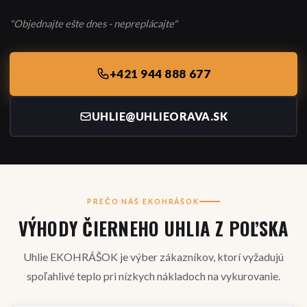
"Objednajte ešte dnes - nepreplácajte"
+421 944 888 677
UHLIE@UHLIEORAVA.SK
PREČO NÁŠ EKOHRÁŠOK
VÝHODY ČIERNEHO UHLIA Z POĽSKA
Uhlie EKOHRÁŠOK je výber zákazníkov, ktorí vyžadujú
spoľahlivé teplo pri nízkych nákladoch na vykurovanie.