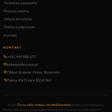
Technické parametre
Doprava zdarma
Oblasti doručenia
Otázky a odpovede
Kontakt
KONTAKT
+421 944 888 677
uhlie@uhlieorava.sk
Oblasť dodania: Orava, Slovensko
Paleta 40x25 kg • 320 EUR/t
© 2026
Čierne Uhlie z Poľska - EKOHRÁŠOK PIAST
. Všetky práva vyhradené.
Predaj uhlia Orava • Dolný Kubín • Námestovo • Trstená • Tvrdošín • Novoť •