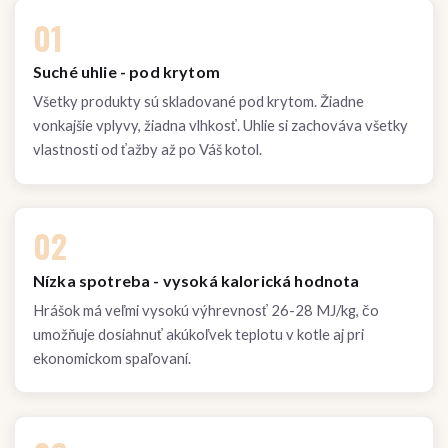
01
Suché uhlie - pod krytom
Všetky produkty sú skladované pod krytom. Žiadne
vonkajšie vplyvy, žiadna vlhkosť. Uhlie si zachováva všetky
vlastnosti od ťažby až po Váš kotol.
02
Nízka spotreba - vysoká kalorická hodnota
Hrášok má veľmi vysokú výhrevnosť 26-28 MJ/kg, čo
umožňuje dosiahnuť akúkoľvek teplotu v kotle aj pri
ekonomickom spaľovaní.