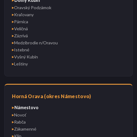
Dolný Kubín
▶
Oravský Podzámok
▶
Kraľovany
▶
Párnica
▶
Veličná
▶
Zázrivá
▶
Medzibrodie n/Oravou
▶
Istebné
▶
Vyšný Kubín
▶
Leštiny
▶
Horná Orava (okres Námestovo)
Námestovo
▶
Novoť
▶
Rabča
▶
Zákamenné
▶
Klin
▶