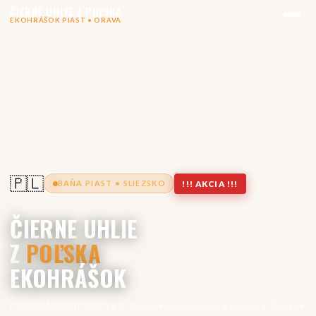
ČIERNE UHLIE Z POĽSKA
EKOHRÁŠOK PIAST • ORAVA
🇵🇱
BAŇA PIAST • SLIEZSKO
!!! AKCIA !!!
ČIERNE UHLIE
Z
POĽSKA
EKOHRÁŠOK
EKOHRÁŠOK (PIAST) • 5-25 mm • 26-28 MJ/kg • Balené • Palety •