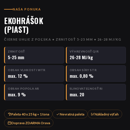
NAŠA PONUKA
EKOHRÁŠOK
(PIAST)
ČIERNE UHLIE Z POĽSKA • ZRNITOSŤ 5-25 MM • 26-28 MJ/KG
ZRNITOSŤ
VÝHREVNOSŤ QIR
5-25 mm
26-28 MJ/kg
OBSAH VLHKOSTI WTR
OBSAH SÍRY STR
max. 12 %
max. 0,80 %
OBSAH POPOLA AR
SLINOVATEĽNOSŤ RI
max. 9 %
max. 20
Paleta 40 x 25 kg = 1 tona
Nevratná paleta
Nákladný výťah
Doprava ZDARMA Orava