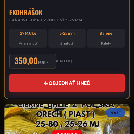
🇵🇱
EKOHRÁŠOK
BAŇA WESOŁA • ZRNITOSŤ 5-25 MM
29 MJ/kg
5-25 mm
Balené
Výhrevnosť
Zrnitosť
Palety
350,00
(BALENÉ)
EUR / t
OBJEDNAŤ HNEĎ
PIAST