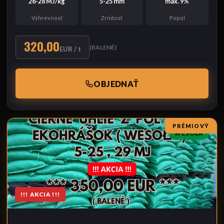
26-28 MJ/kg
5-25 mm
max. 9%
Výhrevnosť
Zrnitosť
Popol
320,00
(BALENÉ)
EUR / t
OBJEDNAŤ
PRÉMIOVÝ
WESOŁA
!!! AKCIA !!!