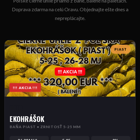
Poľské čierne uhlie priamo z bane, balené na paletách.
Doprava zdarma na celú Oravu. Objednajte ešte dnes a
nepreplácajte.
PIAST
!!! AKCIA !!!
🇵🇱
EKOHRÁŠOK
BAŇA PIAST • ZRNITOSŤ 5-25 MM